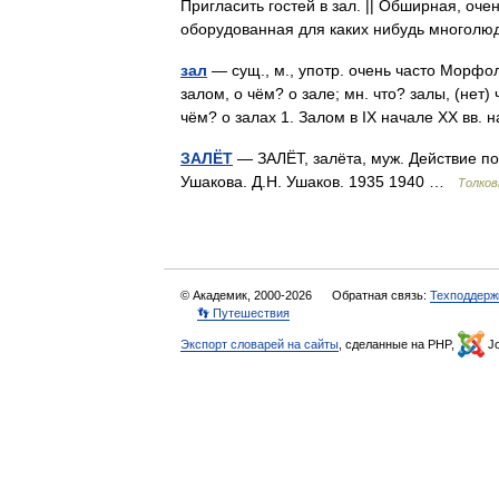
Пригласить гостей в зал. || Обширная, оч
оборудованная для каких нибудь много
зал
— сущ., м., употр. очень часто Морфоло
залом, о чём? о зале; мн. что? залы, (нет)
чём? о залах 1. Залом в IX начале XX в
ЗАЛЁТ
— ЗАЛЁТ, залёта, муж. Действие по г
Ушакова. Д.Н. Ушаков. 1935 1940 …
Толков
© Академик, 2000-2026
Обратная связь:
Техподдерж
👣 Путешествия
Экспорт словарей на сайты
, сделанные на PHP,
Jo