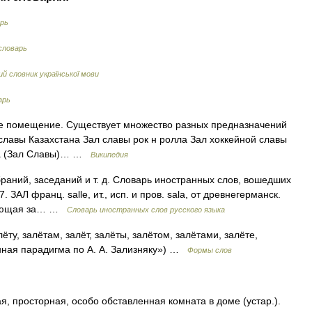
арь
словарь
й словник української мови
арь
ое помещение. Существует множество разных предназначений
славы Казахстана Зал славы рок н ролла Зал хоккейной славы
ла (Зал Славы)… …
Википедия
аний, заседаний и т. д. Словарь иностранных слов, вошедших
. ЗАЛ франц. salle, ит., исп. и пров. sala, от древнегерманск.
едующая за… …
Словарь иностранных слов русского языка
лёту, залётам, залёт, залёты, залётом, залётами, залёте,
нная парадигма по А. А. Зализняку») …
Формы слов
ая, просторная, особо обставленная комната в доме (устар.).