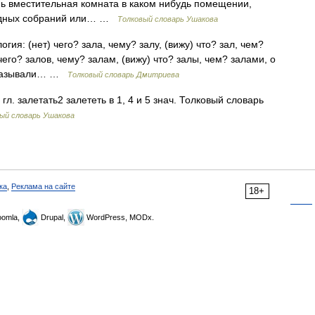
ень вместительная комната в каком нибудь помещении,
людных собраний или… …
Толковый словарь Ушакова
гия: (нет) чего? зала, чему? залу, (вижу) что? зал, чем?
 чего? залов, чему? залам, (вижу) что? залы, чем? залами, о
в. называли… …
Толковый словарь Дмитриева
л. залетать2 залететь в 1, 4 и 5 знач. Толковый словарь
ый словарь Ушакова
ка
,
Реклама на сайте
18+
omla,
Drupal,
WordPress, MODx.