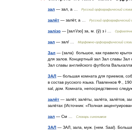
зал
— зал, а …
Русский орфографический слов
залёт
— залёт, а …
Русский орфографический 
залізо
— [зал’і/зо] за, м. (ў) з і …
Орфоепічни
зал
— зал/ …
Морфемно-орфографический слов
Зал
— (зала) большое, как правило крыт
для залов. Концертный зал Зал славы Зал 
Зал славы английского футбола Вальхал
ЗАЛ
— большая комната для приемов, собр
в состав русского языка. Павленков Ф., 1907
sal, дом. Комната, непосредственно сл
залёт
— залёт, залёты, залёта, залётов, за
залётах (Источник: «Полная акцентуирова
зал
— См …
Словарь синонимов
ЗАЛ
— ЗАЛ, зала, муж. (нем. Saal). Больш