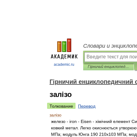
Словари и энциклоп
academic.ru
Гірничий енциклопедичний словник
Гірничий енциклопедичний 
залізо
Толкование
Перевод
зал
і
зо
железо
-
iron
-
Eisen
-
х
і
м
і
чний
елемент
Си
ковкий
метал
.
Легко
окиснюється
утворюю
МПа
;
модуль
Юнга
190
210х103
МПа
;
мод