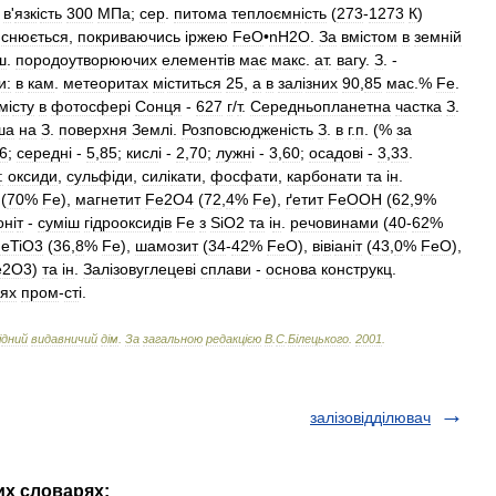
в
'
язк
і
сть
300
МПа
;
сер
.
питома
теплоємн
і
сть
(
273
-
1273
К
)
иснюється
,
покриваючись
і
ржею
FeO
•
nH2O
.
За
вм
і
стом
в
земн
і
й
ш
.
породоутворюючих
елемент
і
в
має
макс
.
ат
.
вагу
.
З
. -
и:
в
кам
.
метеоритах
м
і
ститься
25
,
а
в
зал
і
зних
90
,
85
мас
.%
Fe
.
м
і
сту
в
фотосфер
і
Сонця
-
627
г
/
т
.
Середньопланетна
частка
З
.
ша
на
З
.
поверхня
Земл
і.
Розповсюджен
і
сть
З
.
в
г
.
п
. (%
за
6
;
середн
і -
5
,
85
;
кисл
і -
2
,
70
;
лужн
і -
3
,
60
;
осадов
і -
3
,
33
.
:
оксиди
,
сульф
і
ди
,
сил
і
кати
,
фосфати
,
карбонати
та
і
н
.
(
70
%
Fe
),
магнетит
Fe2O4
(
72
,
4
%
Fe
),
ґетит
FeOOH
(
62
,
9
%
он
і
т
-
сум
і
ш
г
і
дрооксид
і
в
Fe
з
SiO2
та
і
н
.
речовинами
(
40
-
62
%
eTiO3
(
36
,
8
%
Fe
),
шамозит
(
34
-
42
%
FeO
),
в
і
в
і
ан
і
т
(
43
,
0
%
FeO
),
e2О3
)
та
і
н
.
Зал
і
зовуглецев
і
сплави
-
основа
конструкц
.
зях
пром
-
ст
і.
і
дний
видавничий
д
і
м
.
За
загальною
редакц
і
єю
В
.
С
.
Б
і
лецького
.
2001
.
залізовідділювач
их словарях: