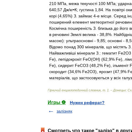
210
МПа
,
межа
текучост
і
100
МПа
;
ударна
640
,
57
Дж
/
кг
•
К
;
густина
1
,
84
.
На
пов
і
тр
і
ок
кор
і (
4
,
65
%)
З
.
займає
4
-
е
м
і
сце
.
Серед
і
н
поширений
елемент
метеоритної
речовин
Косм
і
чна
поширен
і
сть
З
.
близька
до
його
в
в
речовин
і
Земл
і
велика
-
38
,
8
%.
Найб
і
дн
і
масою
)
:
ультраосновн
і -
9
,
85
;
основн
і -
8
,
5
В
і
домо
понад
300
м
і
нерал
і
в
,
що
м
і
стять
З
.
Найважлив
і
ш
і
м
і
нерали
З
.
:
гематит
Fe2O3
Fe
),
леп
і
докрок
і
т
FeO
(
OH
) (
62
,
9
%
Fe
),
л
і
м
Fe
),
сидерит
FeCO3
(
48
,
2
%
Fe
), і
льмен
і
т
F
скородит
(
34
,
6
%
Fe2О3
),
ярозит
(
47
,
9
%
F
матер
і
ал
і
в
,
що
застосовуються
у
вс
і
х
галу
Г
і
рничий
енциклопедичний
словник
,
т
.
1
. –
Донецьк:
Сх
Игры ⚽
Нужен реферат?
залізняк
Смотреть что такое "залізо" в друг