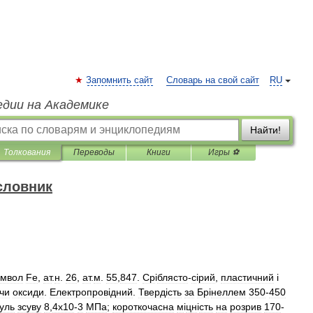
Запомнить сайт
Словарь на свой сайт
RU
едии на Академике
Найти!
Толкования
Переводы
Книги
Игры ⚽
словник
мвол
Fe
,
ат
.
н
.
26
,
ат
.
м
.
55
,
847
.
Ср
і
блясто
-
с
і
рий
,
пластичний
і
чи
оксиди
.
Електропров
і
дний
.
Тверд
і
сть
за
Бр
і
неллем
350
-
450
уль
зсуву
8
,
4х10
-
3
МПа
;
короткочасна
м
і
цн
і
сть
на
розрив
170
-